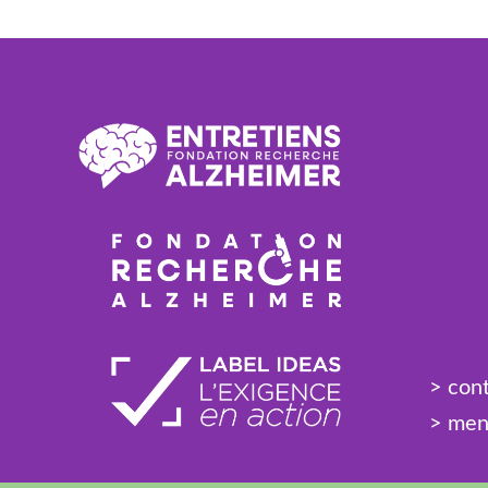
> con
> men